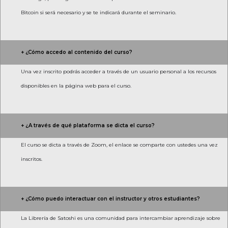
Bitcoin si será necesario y se te indicará durante el seminario.
+ ¿Cómo accedo al contenido del curso?
Una vez inscrito podrás acceder a través de un usuario personal a los recursos
disponibles en la página web para el curso.
+ ¿A través de qué plataforma se dicta el curso?
El curso se dicta a través de Zoom, el enlace se comparte con ustedes una vez
inscritos.
+ ¿Cómo puedo interactuar con el instructor y otros estudiantes?
La Librería de Satoshi es una comunidad para intercambiar aprendizaje sobre