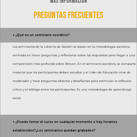
MÁS INFORMACIÓN
PREGUNTAS FRECUENTES
+ ¿Qué es un seminario socrático?
Los seminarios de la Librería de Satoshi se basan en la metodología socrática,
centrada en hacer preguntas y reflexionar sobre las respuestas para llegar a una
comprensión más profunda sobre Bitcoin. En el seminario socrático, se comparte
material que los participantes deben estudiar y el Líder de Educación sirve de
moderador y hace preguntas abiertas y desafiantes para estimular la reflexión
crítica y el diálogo entre los participantes. Es una metodología de aprendizaje
social.
+ ¿Puedo tomar el curso en cualquier momento o hay horarios
establecidos?¿Los seminarios quedan grabados?