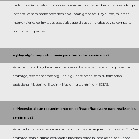
En la Librería de Satoshi promovemos un ambiente de libertad y privacidad, por
lo tanto, los seminarios socráticos no quedan grabados. Hay cursos, talleres e
intervenciones de invitados especiales que si quedan grabados y se comparten
con los participantes.
+ ¿Hay algún requisito previo para tomar los seminarios?
Para los cursos dirigidos a principiantes no hace falta preparación previa. Sin
embargo, recomendamos seguir el siguiente orden para tu formación
profesional Mastering Bitcoin > Mastering Lightning > BOLTS.
+ ¿Necesito algún requerimiento en software/hardware para realizar los
seminarios?
Para participar en el seminario socrático no hay un requerimiento específico. Sin
embargo, para algunas actividades prácticas como la instalación de tu nodo