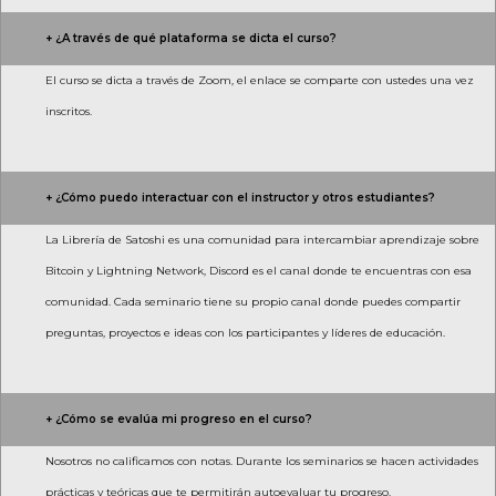
+ ¿A través de qué plataforma se dicta el curso?
El curso se dicta a través de Zoom, el enlace se comparte con ustedes una vez
inscritos.
+ ¿Cómo puedo interactuar con el instructor y otros estudiantes?
La Librería de Satoshi es una comunidad para intercambiar aprendizaje sobre
Bitcoin y Lightning Network, Discord es el canal donde te encuentras con esa
comunidad. Cada seminario tiene su propio canal donde puedes compartir
preguntas, proyectos e ideas con los participantes y líderes de educación.
+ ¿Cómo se evalúa mi progreso en el curso?
Nosotros no calificamos con notas. Durante los seminarios se hacen actividades
prácticas y teóricas que te permitirán autoevaluar tu progreso.