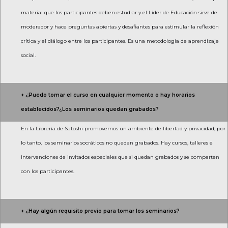
material que los participantes deben estudiar y el Líder de Educación sirve de
moderador y hace preguntas abiertas y desafiantes para estimular la reflexión
crítica y el diálogo entre los participantes. Es una metodología de aprendizaje
social.
+ ¿Puedo tomar el curso en cualquier momento o hay horarios
establecidos?¿Los seminarios quedan grabados?
En la Librería de Satoshi promovemos un ambiente de libertad y privacidad, por
lo tanto, los seminarios socráticos no quedan grabados. Hay cursos, talleres e
intervenciones de invitados especiales que si quedan grabados y se comparten
con los participantes.
+ ¿Hay algún requisito previo para tomar los seminarios?